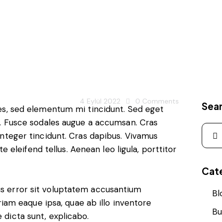
BLOG
fing your business
insurance insight
PRIVY
4 Eylül 2022
0
Comments
Sea
les, sed elementum mi tincidunt. Sed eget
t. Fusce sodales augue a accumsan. Cras
. Integer tincidunt. Cras dapibus. Vivamus
eleifend tellus. Aenean leo ligula, porttitor
Cat
tus error sit voluptatem accusantium
Bl
am eaque ipsa, quae ab illo inventore
Bu
e dicta sunt, explicabo.