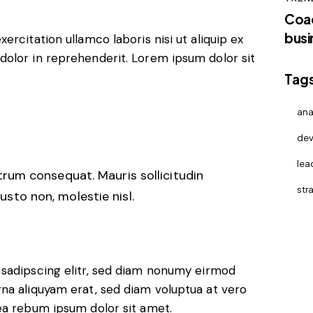
Coac
busi
rcitation ullamco laboris nisi ut aliquip ex
olor in reprehenderit. Lorem ipsum dolor sit
Tag
ana
de
lea
trum consequat. Mauris sollicitudin
str
sto non, molestie nisl.
 sadipscing elitr, sed diam nonumy eirmod
na aliquyam erat, sed diam voluptua at vero
ea rebum ipsum dolor sit amet.