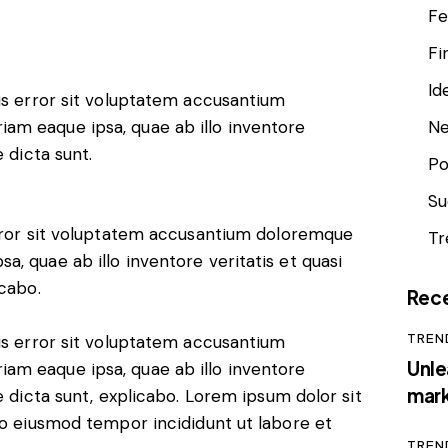
Fe
Fi
Id
tus error sit voluptatem accusantium
am eaque ipsa, quae ab illo inventore
N
 dicta sunt.
Po
Su
error sit voluptatem accusantium doloremque
Tr
, quae ab illo inventore veritatis et quasi
icabo.
Rec
TREN
tus error sit voluptatem accusantium
Unle
am eaque ipsa, quae ab illo inventore
mark
e dicta sunt, explicabo. Lorem ipsum dolor sit
do eiusmod tempor incididunt ut labore et
TREN