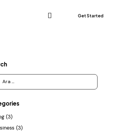
: essential
Get Started
s
Get Started
rch
egories
og
(3)
siness
(3)