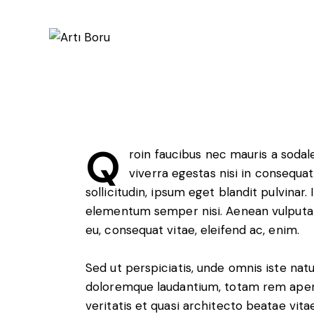
Bulletproo
Q
roin faucibus nec mauris a soda
viverra egestas nisi in consequa
sollicitudin, ipsum eget blandit pulvinar
elementum semper nisi. Aenean vulputate 
eu, consequat vitae, eleifend ac, enim.
Sed ut perspiciatis, unde omnis iste na
doloremque laudantium, totam rem aperi
veritatis et quasi architecto beatae vita