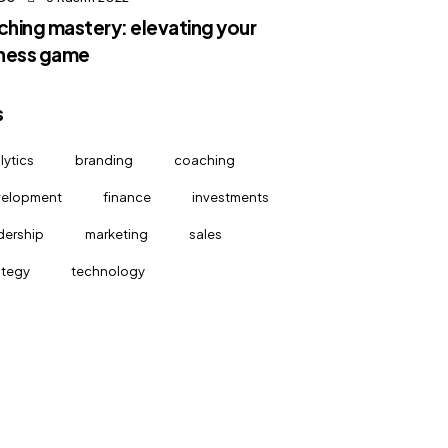
hing mastery: elevating your
ness game
s
lytics
branding
coaching
velopment
finance
investments
dership
marketing
sales
ategy
technology