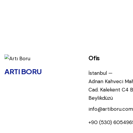
Ofis
ARTI BORU
İstanbul —
Adnan Kahveci Mah
Cad. Kalekent C4 B
Beylikdüzü
info@artiboru.com
+90 (530) 605496