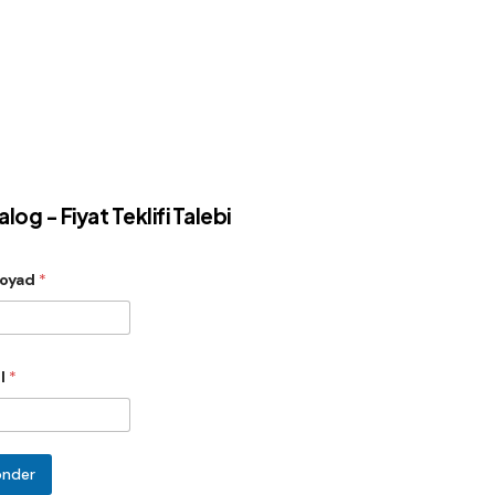
log - Fiyat Teklifi Talebi
Soyad
*
l
*
nder