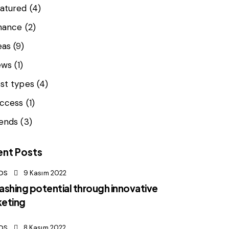
atured
(4)
nance
(2)
eas
(9)
ews
(1)
st types
(4)
ccess
(1)
ends
(3)
ent Posts
DS
9 Kasım 2022
ashing potential through innovative
eting
DS
8 Kasım 2022