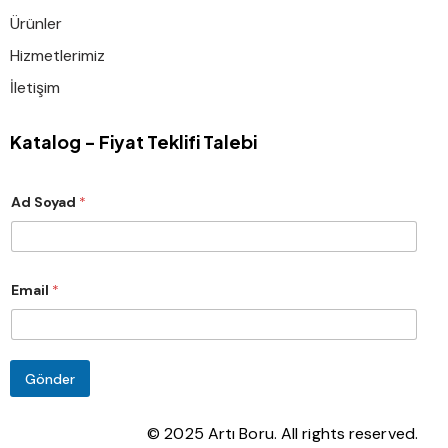
Ürünler
Hizmetlerimiz
İletişim
Katalog - Fiyat Teklifi Talebi
Ad Soyad
*
A
Email
*
d
S
o
y
a
d
Gönder
E
m
a
© 2025 Artı Boru. All rights reserved.
i