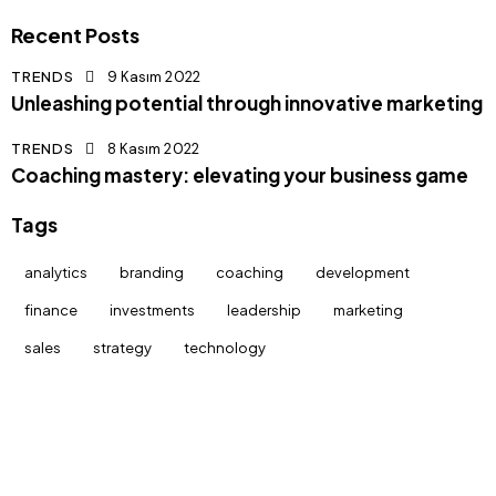
Recent Posts
TRENDS
9 Kasım 2022
Unleashing potential through innovative marketing
TRENDS
8 Kasım 2022
Coaching mastery: elevating your business game
Tags
analytics
branding
coaching
development
finance
investments
leadership
marketing
sales
strategy
technology