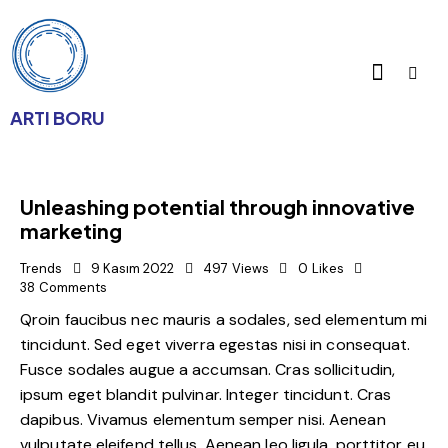
ARTI BORU
Unleashing potential through innovative
marketing
Trends
9 Kasım 2022
497
Views
0
Likes
38
Comments
Qroin faucibus nec mauris a sodales, sed elementum mi
tincidunt. Sed eget viverra egestas nisi in consequat.
Fusce sodales augue a accumsan. Cras sollicitudin,
ipsum eget blandit pulvinar. Integer tincidunt. Cras
dapibus. Vivamus elementum semper nisi. Aenean
vulputate eleifend tellus. Aenean leo ligula, porttitor eu,