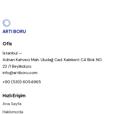
ARTI BORU
Ofis
İstanbul —
Adnan Kahveci Mah. Uludağ Cad. Kalekent C4 Blok NO:
22 /1 Beylikdüzü
info@artiboru.com
+90 (530) 6054965
Hızlı Erişim
Ana Sayfa
Hakkımızda