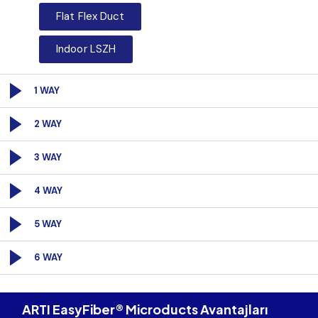
Flat Flex Duct
Indoor LSZH
1 WAY
2 WAY
3 WAY
4 WAY
5 WAY
6 WAY
ARTI EasyFiber® Microducts Avantajları