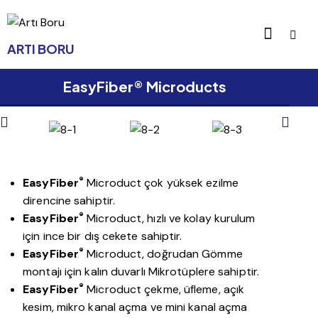
ARTI BORU
EasyFiber® Microducts
®
EasyFiber
Microduct çok yüksek ezilme
direncine sahiptir.
®
EasyFiber
Microduct, hızlı ve kolay kurulum
için ince bir dış cekete sahiptir.
®
EasyFiber
Microduct, doğrudan Gömme
montajı için kalın duvarlı Mikrotüplere sahiptir.
®
EasyFiber
Microduct çekme, üfleme, açık
kesim, mikro kanal açma ve mini kanal açma