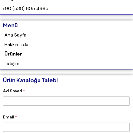
+90 (530) 605 4965
Menü
Ana Sayfa
Hakkımızda
Ürünler
İletişim
Ürün Kataloğu Talebi
Ad Soyad
*
S
Email
*
o
y
a
d