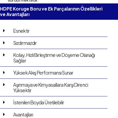
sürdürmektedir.
HDPE Koruge Boru ve Ek Parçalarının Özellikleri
ve Avantajları
Esnektir
Sızdırmazdır
Kolay, Hızlı Birleştirme ve Döşeme Olanağı
Sağlar
Yüksek Akış Performansı Sunar
Aşınmaya ve Kimyasallara Karşı Direnci
Yüksektir
İstenilen Boyda Üretilebilir
Avantajları