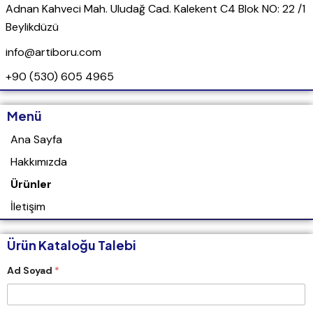
Adnan Kahveci Mah. Uludağ Cad. Kalekent C4 Blok NO: 22 /1
Beylikdüzü
info@artiboru.com
+90 (530) 605 4965
Menü
Ana Sayfa
Hakkımızda
Ürünler
İletişim
Ürün Kataloğu Talebi
A
Ad Soyad
*
d
S
o
y