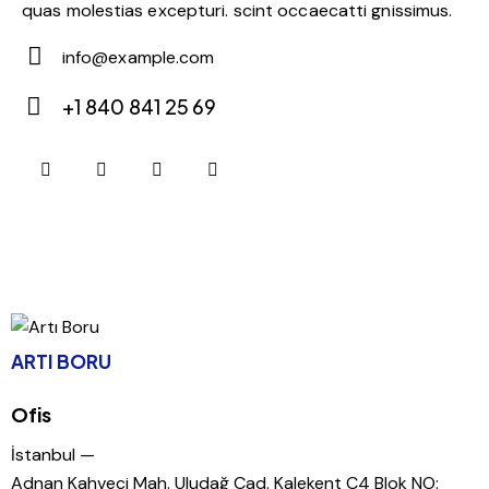
quas molestias excepturi. scint occaecatti gnissimus.
info@example.com
E-
+1 840 841 25 69
m
Ph
ail:
on
e:
ARTI BORU
Ofis
İstanbul —
Adnan Kahveci Mah. Uludağ Cad. Kalekent C4 Blok NO: