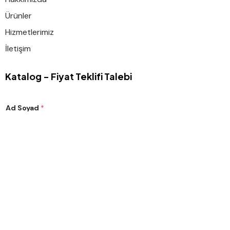
Ürünler
Hizmetlerimiz
İletişim
Katalog - Fiyat Teklifi Talebi
Ad Soyad
*
S
Email
*
o
y
a
d
A
d
Gönder
E
m
a
© 2025 Artı Boru. All rights reserved.