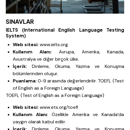
SINAVLAR
IELTS (International English Language Testing
System)
Web sitesi:
www.ielts.org
Kullanım Alanı:
Avrupa, Amerika, Kanada,
Avustralya ve diğer birçok ülke.
İçerik:
Dinleme, Okuma, Yazma ve Konuşma
bölümlerinden oluşur.
Puanlama:
0-9 arasında değerlendirilir. TOEFL (Test
of English as a Foreign Language)
TOEFL (Test of English as a Foreign Language)
Web sitesi:
www.ets.org/toefl
Kullanım Alanı
: Özellikle Amerika ve Kanada’da
yaygın olarak kabul edilir.
İçerik:
Dinleme, Okuma, Yazma ve Konuşma