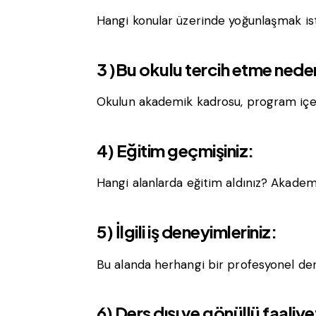
Hangi konular üzerinde yoğunlaşmak ist
3 )Bu okulu tercih etme neden
Okulun akademik kadrosu, program içer
4) Eğitim geçmişiniz:
Hangi alanlarda eğitim aldınız? Akademi
5) İlgili iş deneyimleriniz:
Bu alanda herhangi bir profesyonel den
6) Ders dışı ve gönüllü faaliyet